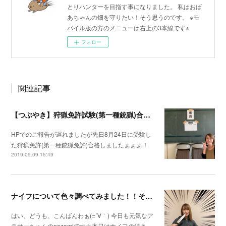
とりハンターを目指す事になりました。 私はおば
あちゃんの畑を守りたい！そう思うのです。 ※モ
バイル版の方のメニューは右上の3本線です※
フォロー
関連記事
【つぶやき】狩猟免許試験(第一種銃猟)合格しました！
HPでのご報告が遅れましたが先日8月24日に受験し
た狩猟免許(第一種銃猟免許)合格しましたぁぁぁ！
2019.09.09 15:49
ナイフについて色々調べてみました！！その２
はい、どうも、こんばんわぁ(=´∀｀) 今日も元気なア
ラサーちゃんのnozomiです☆本日はナイフの続き…