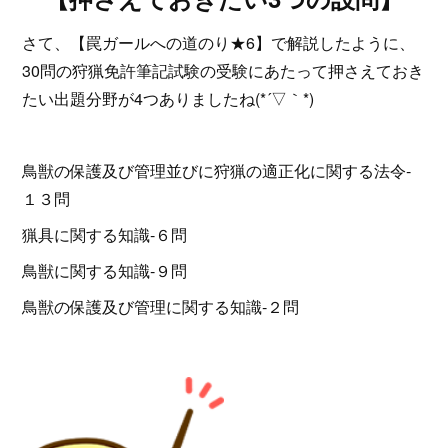
さて、【罠ガールへの道のり★6】で解説したように、
30問の狩猟免許筆記試験の受験にあたって押さえておき
たい出題分野が4つありましたね(*´▽｀*)
鳥獣の保護及び管理並びに狩猟の適正化に関する法令‐
１３問
猟具に関する知識‐６問
鳥獣に関する知識‐９問
鳥獣の保護及び管理に関する知識‐２問