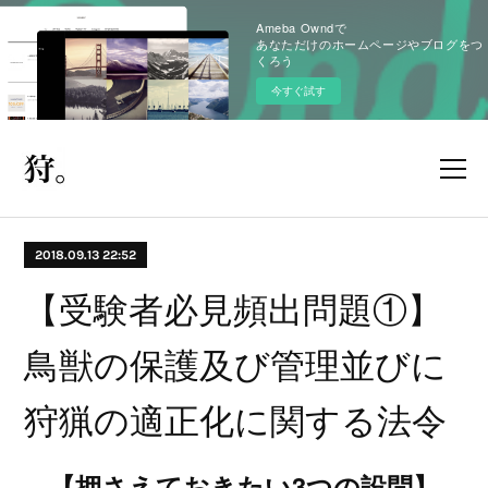
Ameba Owndで
あなただけのホームページやブログをつ
くろう
今すぐ試す
2018.09.13 22:52
【受験者必見頻出問題①】
鳥獣の保護及び管理並びに
狩猟の適正化に関する法令
【押さえておきたい3つの設問】